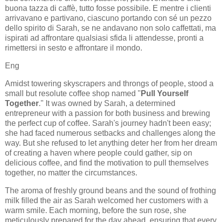
buona tazza di caffè, tutto fosse possibile. E mentre i clienti
arrivavano e partivano, ciascuno portando con sé un pezzo
dello spirito di Sarah, se ne andavano non solo caffettati, ma
ispirati ad affrontare qualsiasi sfida li attendesse, pronti a
rimettersi in sesto e affrontare il mondo.
Eng
Amidst towering skyscrapers and throngs of people, stood a
small but resolute coffee shop named "
Pull Yourself
Together
." It was owned by Sarah, a determined
entrepreneur with a passion for both business and brewing
the perfect cup of coffee. Sarah's journey hadn't been easy;
she had faced numerous setbacks and challenges along the
way. But she refused to let anything deter her from her dream
of creating a haven where people could gather, sip on
delicious coffee, and find the motivation to pull themselves
together, no matter the circumstances.
The aroma of freshly ground beans and the sound of frothing
milk filled the air as Sarah welcomed her customers with a
warm smile. Each morning, before the sun rose, she
meticulously prepared for the day ahead, ensuring that every