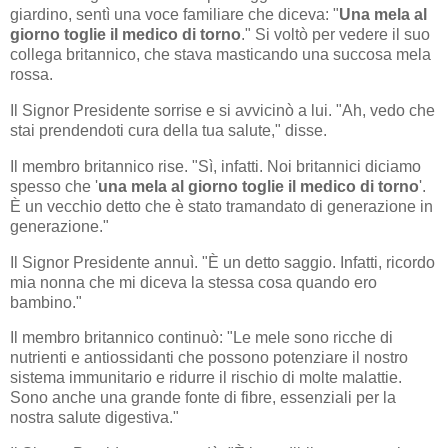
giardino, sentì una voce familiare che diceva: "
Una mela al
giorno toglie il medico di torno
." Si voltò per vedere il suo
collega britannico, che stava masticando una succosa mela
rossa.
Il Signor Presidente sorrise e si avvicinò a lui. "Ah, vedo che
stai prendendoti cura della tua salute," disse.
Il membro britannico rise. "Sì, infatti. Noi britannici diciamo
spesso che '
una mela al giorno toglie il medico di torno
'.
È un vecchio detto che è stato tramandato di generazione in
generazione."
Il Signor Presidente annuì. "È un detto saggio. Infatti, ricordo
mia nonna che mi diceva la stessa cosa quando ero
bambino."
Il membro britannico continuò: "Le mele sono ricche di
nutrienti e antiossidanti che possono potenziare il nostro
sistema immunitario e ridurre il rischio di molte malattie.
Sono anche una grande fonte di fibre, essenziali per la
nostra salute digestiva."