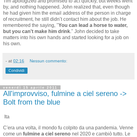
Tim apologized and promised to act quickly, but weeks went
by, and nothing happened. John realized that, even though
he had given him the email address of the person in charge
of recruitment, he still didn’t contact him about the job. He
remembered the saying, "
You can lead a horse to water,
but you can't make him drink
." John decided to take
matters into his own hands and started looking for a job on
his own.
-
at
02:16
Nessun commento:
Condividi
venerdì 15 aprile 2011
All'improvviso, fulmine a ciel sereno ->
Bolt from the blue
Ita
C'era una volta, il mondo fu colpito da una pandemia. Venne
come un
fulmine a ciel sereno
nel 2020 e cambiò tutto. Le