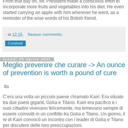
From that day on, Mr. President made a conscious effort to
incorporate more fruits and vegetables into his diet. He even
started carrying an apple with him wherever he went, as a
reminder of the wise words of his British friend.
-
at
12:15
Nessun commento:
Condividi
lunedì 25 aprile 2011
Meglio prevenire che curare -> An ounce
of prevention is worth a pound of cure
Ita
C'era una volta un piccolo paese chiamato Kairi. Era situato
tra due paesi giganti, Golia e Titano. Kairi era pacifico e i
suoi cittadini vivevano felicemente, ma temevano sempre di
essere coinvolti in un conflitto tra Golia e Titano. Un giorno, il
re di Kairi convocò un incontro con i leader di Golia e Titano
per discutere delle loro preoccupazioni.