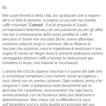
Ita
Nel cuore frenetico della città, tra i grattacieli che si ergono
alti e la folla di persone, si ergeva un piccolo ma risoluto
caffè chiamato "
Calmati
". Era di proprietà di Sarah,
un'impresaria determinata con una passione sia per gli affari
che per la preparazione della tazza perfetta di caffè. Il
percorso di Sarah non era stato facile; aveva affrontato
numerosi ostacoli lungo il cammino. Ma si rifiutava di
lasciare che qualsiasi cosa le impedisse di realizzare il suo
sogno di creare un rifugio dove le persone potessero riunirsi,
sorseggiare deliziosi caffè e trovare la motivazione per
rimettersi in sesto, non importa le circostanze.
L'aroma dei chicchi appena macinati e il suono del latte che
si schiumava riempivano l'aria mentre Sarah accoglieva i
suoi clienti con un sorriso caloroso. Ogni mattina, prima che
sorgesse il sole, si preparava meticolosamente per la
giornata che l'aspettava, assicurandosi che ogni tazza
servita portasse con sé l'essenza della sua dedizione e
determinazione. Man mano che si diffondeva la voce
sull'atmosfera unica e sulla qualità eccezionale del suo