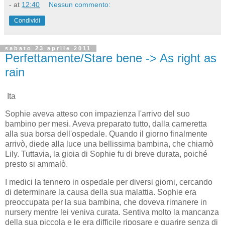
-
at
12:40
Nessun commento:
Condividi
sabato 23 aprile 2011
Perfettamente/Stare bene -> As right as
rain
Ita
Sophie aveva atteso con impazienza l'arrivo del suo
bambino per mesi. Aveva preparato tutto, dalla cameretta
alla sua borsa dell'ospedale. Quando il giorno finalmente
arrivò, diede alla luce una bellissima bambina, che chiamò
Lily. Tuttavia, la gioia di Sophie fu di breve durata, poiché
presto si ammalò.
I medici la tennero in ospedale per diversi giorni, cercando
di determinare la causa della sua malattia. Sophie era
preoccupata per la sua bambina, che doveva rimanere in
nursery mentre lei veniva curata. Sentiva molto la mancanza
della sua piccola e le era difficile riposare e guarire senza di