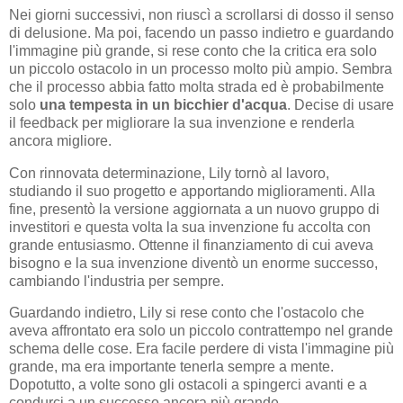
Nei giorni successivi, non riuscì a scrollarsi di dosso il senso
di delusione. Ma poi, facendo un passo indietro e guardando
l'immagine più grande, si rese conto che la critica era solo
un piccolo ostacolo in un processo molto più ampio. Sembra
che il processo abbia fatto molta strada ed è probabilmente
solo
una tempesta in un bicchier d'acqua
. Decise di usare
il feedback per migliorare la sua invenzione e renderla
ancora migliore.
Con rinnovata determinazione, Lily tornò al lavoro,
studiando il suo progetto e apportando miglioramenti. Alla
fine, presentò la versione aggiornata a un nuovo gruppo di
investitori e questa volta la sua invenzione fu accolta con
grande entusiasmo. Ottenne il finanziamento di cui aveva
bisogno e la sua invenzione diventò un enorme successo,
cambiando l'industria per sempre.
Guardando indietro, Lily si rese conto che l'ostacolo che
aveva affrontato era solo un piccolo contrattempo nel grande
schema delle cose. Era facile perdere di vista l'immagine più
grande, ma era importante tenerla sempre a mente.
Dopotutto, a volte sono gli ostacoli a spingerci avanti e a
condurci a un successo ancora più grande.