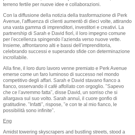
terreno fertile per nuove idee e collaborazioni.
Con la diffusione della notizia della trasformazione di Perk
Avenue, l'affluenza di clienti aumentò di dieci volte, attirando
una vasta gamma di imprenditori, investitori e creativi. La
partnership di Sarah e David fiorì, il loro impegno comune
per l'eccellenza spingendo l'azienda verso nuove vette.
Insieme, affrontarono alti e bassi dell'imprenditoria,
celebrando successi e superando sfide con determinazione
incrollabile.
Alla fine, il loro duro lavoro venne premiato e Perk Avenue
emerse come un faro luminoso di successo nel mondo
competitivo degli affari. Sarah e David stavano fianco a
fianco, osservando il café affollato con orgoglio. "Sapevo
che ce l'avremmo fatta", disse David, un sorriso che si
allargava sul suo volto. Sarah annuì, il cuore gonfio di
gratitudine. "Infatti", rispose, "e con te al mio fianco, le
possibilità sono infinite".
Eng
Amidst towering skyscrapers and bustling streets, stood a