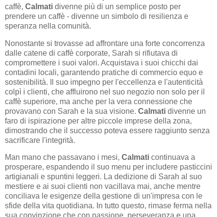
caffè,
Calmati
divenne più di un semplice posto per
prendere un caffè - divenne un simbolo di resilienza e
speranza nella comunità.
Nonostante si trovasse ad affrontare una forte concorrenza
dalle catene di caffè corporate, Sarah si rifiutava di
compromettere i suoi valori. Acquistava i suoi chicchi dai
contadini locali, garantendo pratiche di commercio equo e
sostenibilità. Il suo impegno per l'eccellenza e l'autenticità
colpì i clienti, che affluirono nel suo negozio non solo per il
caffè superiore, ma anche per la vera connessione che
provavano con Sarah e la sua visione.
Calmati
divenne un
faro di ispirazione per altre piccole imprese della zona,
dimostrando che il successo poteva essere raggiunto senza
sacrificare l'integrità.
Man mano che passavano i mesi,
Calmati
continuava a
prosperare, espandendo il suo menu per includere pasticcini
artigianali e spuntini leggeri. La dedizione di Sarah al suo
mestiere e ai suoi clienti non vacillava mai, anche mentre
conciliava le esigenze della gestione di un'impresa con le
sfide della vita quotidiana. In tutto questo, rimase ferma nella
sua convinzione che con passione, perseveranza e una