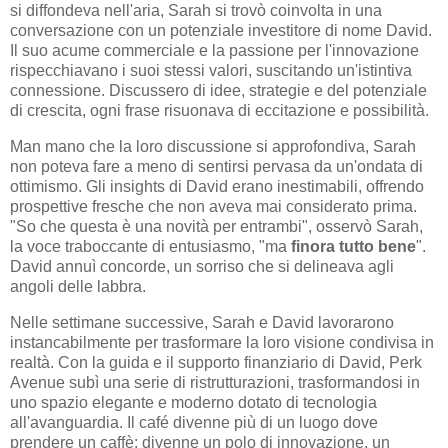
si diffondeva nell'aria, Sarah si trovò coinvolta in una
conversazione con un potenziale investitore di nome David.
Il suo acume commerciale e la passione per l'innovazione
rispecchiavano i suoi stessi valori, suscitando un'istintiva
connessione. Discussero di idee, strategie e del potenziale
di crescita, ogni frase risuonava di eccitazione e possibilità.
Man mano che la loro discussione si approfondiva, Sarah
non poteva fare a meno di sentirsi pervasa da un'ondata di
ottimismo. Gli insights di David erano inestimabili, offrendo
prospettive fresche che non aveva mai considerato prima.
"So che questa è una novità per entrambi", osservò Sarah,
la voce traboccante di entusiasmo, "ma
finora tutto bene
".
David annuì concorde, un sorriso che si delineava agli
angoli delle labbra.
Nelle settimane successive, Sarah e David lavorarono
instancabilmente per trasformare la loro visione condivisa in
realtà. Con la guida e il supporto finanziario di David, Perk
Avenue subì una serie di ristrutturazioni, trasformandosi in
uno spazio elegante e moderno dotato di tecnologia
all'avanguardia. Il café divenne più di un luogo dove
prendere un caffè; divenne un polo di innovazione, un