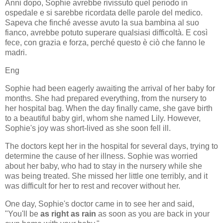
Anni dopo, Sophie avrebbe rivissuto quel periodo in
ospedale e si sarebbe ricordata delle parole del medico.
Sapeva che finché avesse avuto la sua bambina al suo
fianco, avrebbe potuto superare qualsiasi difficoltà. E così
fece, con grazia e forza, perché questo è ciò che fanno le
madri.
Eng
Sophie had been eagerly awaiting the arrival of her baby for
months. She had prepared everything, from the nursery to
her hospital bag. When the day finally came, she gave birth
to a beautiful baby girl, whom she named Lily. However,
Sophie's joy was short-lived as she soon fell ill.
The doctors kept her in the hospital for several days, trying to
determine the cause of her illness. Sophie was worried
about her baby, who had to stay in the nursery while she
was being treated. She missed her little one terribly, and it
was difficult for her to rest and recover without her.
One day, Sophie's doctor came in to see her and said,
"You'll be
as right as rain
as soon as you are back in your